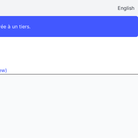
English
e à un tiers.
iew)