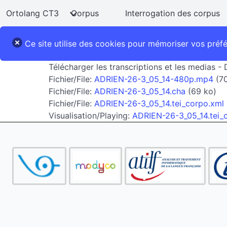
Ortolang CT3
Corpus
Interrogation des corpus
Ce site utilise des cookies pour mémoriser vos préf
Télécharger les transcriptions et les medias 
Fichier/File:
ADRIEN-26-3_05_14-480p.mp4
(7
Fichier/File:
ADRIEN-26-3_05_14.cha
(69 ko)
Fichier/File:
ADRIEN-26-3_05_14.tei_corpo.xml
Visualisation/Playing:
ADRIEN-26-3_05_14.tei_co