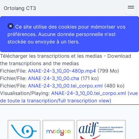
Ortolang CT3
Ce site utilise des cookies pour mémoriser vos
préférences. Aucune donnée personnelle n'est
stockée ou envoyée à un tiers.
Télécharger les transcriptions et les medias - Download
the transcriptions and the medias
Fichier/File:
ANAE-24-3_10_00-480p.mp4
(799 Mo)
Fichier/File:
ANAE-24-3_10_00.cha
(171 ko)
Fichier/File:
ANAE-24-3_10_00.tei_corpo.xml
(480 ko)
Visualisation/Playing:
ANAE-24-3_10_00.tei_corpo.xml (vue
de toute la transcription/full transcription view)