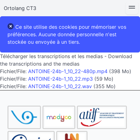
Ortolang CT3
Ce site utilise des cookies pour mémoriser vos
préférences. Aucune donnée personnelle n'est
stockée ou envoyée à un tiers.
Télécharger les transcriptions et les medias - Download
the transcriptions and the medias
Fichier/File:
ANTOINE-24b-1_10_22-480p.mp4
(398 Mo)
Fichier/File:
ANTOINE-24b-1_10_22.mp3
(59 Mo)
Fichier/File:
ANTOINE-24b-1_10_22.wav
(355 Mo)