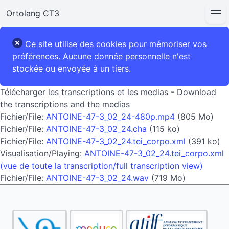
Ortolang CT3
Ce site utilise des cookies pour mémoriser vos
préférences. Aucune donnée personnelle n'est
stockée ou envoyée à un tiers.
Télécharger les transcriptions et les medias - Download
the transcriptions and the medias
Fichier/File:
ANTOINE-47-3_02_24-480p.mp4
(805 Mo)
Fichier/File:
ANTOINE-47-3_02_24.cha
(115 ko)
Fichier/File:
ANTOINE-47-3_02_24.tei_corpo.xml
(391 ko)
Visualisation/Playing:
ANTOINE-47-3_02_24.tei_corpo.xml
(vue de toute la transcription/full transcription view)
Fichier/File:
ANTOINE-47-3_02_24.wav
(719 Mo)