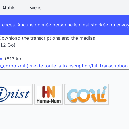
Outils
Liens
érences. Aucune donnée personnelle n'est stockée ou envoyé
- Download the transcriptions and the medias
1.2 Go)
)
ml
(613 ko)
orpo.xml (vue de toute la transcription/full transcription