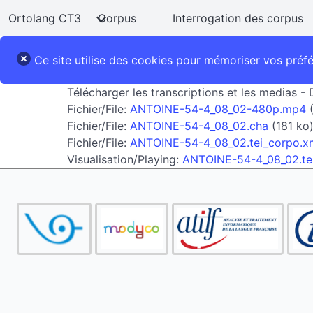
Ortolang CT3
Corpus
Interrogation des corpus
Ce site utilise des cookies pour mémoriser vos préf
Télécharger les transcriptions et les medias 
Fichier/File:
ANTOINE-54-4_08_02-480p.mp4
(
Fichier/File:
ANTOINE-54-4_08_02.cha
(181 ko
Fichier/File:
ANTOINE-54-4_08_02.tei_corpo.x
Visualisation/Playing:
ANTOINE-54-4_08_02.tei_c