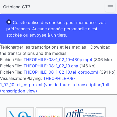
Ortolang CT3
Ce site utilise des cookies pour mémoriser vos
préférences. Aucune donnée personnelle n'est
stockée ou envoyée à un tiers.
Télécharger les transcriptions et les medias - Download
the transcriptions and the medias
Fichier/File:
THEOPHILE-08-1_02_10-480p.mp4
(806 Mo)
Fichier/File:
THEOPHILE-08-1_02_10.cha
(146 ko)
Fichier/File:
THEOPHILE-08-1_02_10.tei_corpo.xml
(391 ko)
Visualisation/Playing:
THEOPHILE-08-
1_02_10.tei_corpo.xml (vue de toute la transcription/full
transcription view)